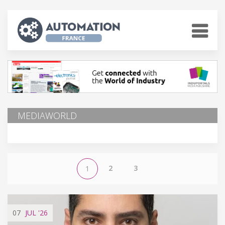
MEDIAWORLD
2
3
1
07
JUL
'26