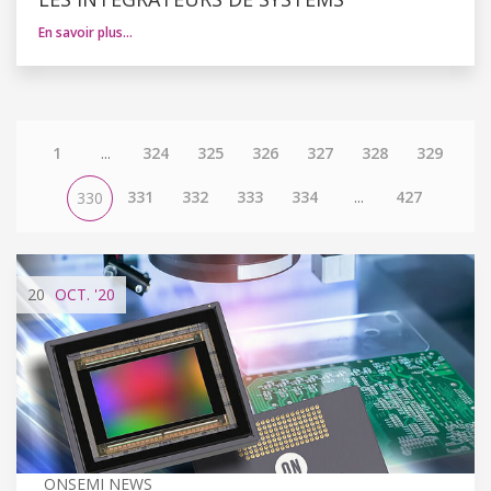
En savoir plus…
1
...
324
325
326
327
328
329
331
332
333
334
...
427
330
20
OCT.
'20
ONSEMI NEWS