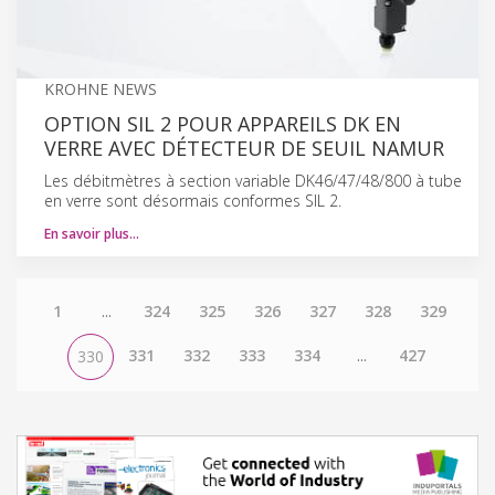
KROHNE NEWS
OPTION SIL 2 POUR APPAREILS DK EN
VERRE AVEC DÉTECTEUR DE SEUIL NAMUR
Les débitmètres à section variable DK46/47/48/800 à tube
en verre sont désormais conformes SIL 2.
En savoir plus…
1
...
324
325
326
327
328
329
331
332
333
334
...
427
330