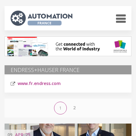
ENDRESS+HAUSER FRANCE
www.fr.endress.com
2
1
09
APR
'25